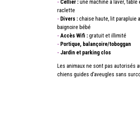
-
Cellier :
une machine à laver, table e
raclette
-
Divers :
chaise haute, lit parapluie
baignoire bébé
-
Accès Wifi :
gratuit et illimité
-
Portique, balançoire/toboggan
-
Jardin et parking clos
Les animaux ne sont pas autorisés a
chiens guides d’aveugles sans surco