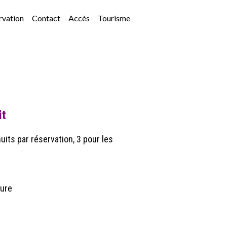
rvation
Contact
Accès
Tourisme
it
its par réservation, 3 pour les
eure