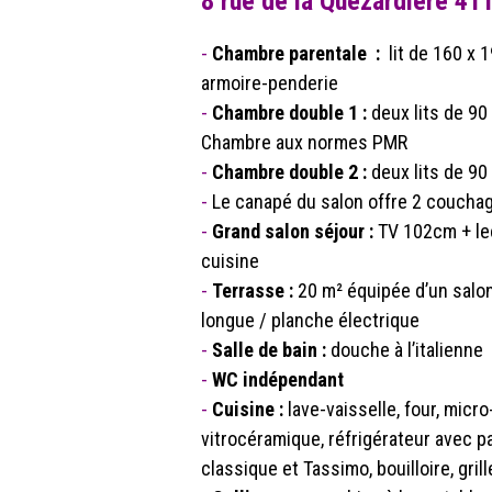
8 rue de la Quézardière 41
-
Chambre parentale :
lit de 160 x 1
armoire-penderie
-
Chambre double 1 :
deux lits de 90
Chambre aux normes PMR
-
Chambre double 2 :
deux lits de 90
-
Le canapé du salon offre 2 coucha
-
Grand salon séjour :
TV 102cm + le
cuisine
-
Terrasse :
20 m² équipée d’un salon 
longue / planche électrique
-
Salle de bain :
douche à l’italienne
-
WC indépendant
-
Cuisine :
lave-vaisselle, four, micr
vitrocéramique, réfrigérateur avec pa
classique et Tassimo, bouilloire, grill